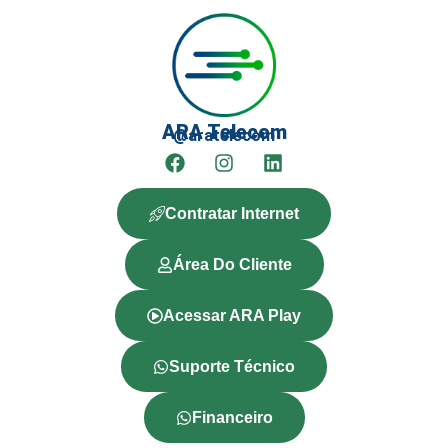
ARA Telecom
@aratelecom
Contratar Internet
Área Do Cliente
Acessar ARA Play
Suporte Técnico
Financeiro