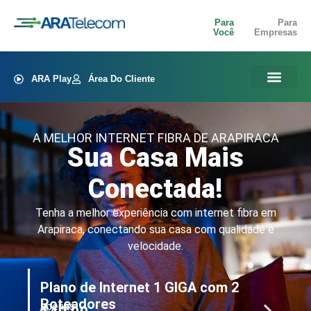
Para
Para
Você
Empresas
ARA Play
Área Do Cliente
A MELHOR INTERNET FIBRA DE ARAPIRACA
Sua Casa Mais
Conectada!
Tenha a melhor experiência com internet fibra em
Arapiraca, conectando sua casa com qualidade e
velocidade.
Plano de Internet 1 GIGA com 2
Pl
ap
1
Roteadores
apenas