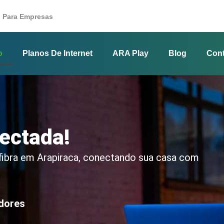
Para Empresas
o
Planos De Internet
ARA Play
Blog
Cont
ectada!
 fibra em Arapiraca, conectando sua casa com
adores